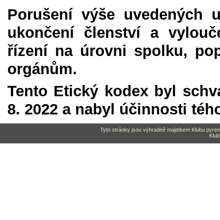
Porušení výše uvedených u
ukončení členství a vylouč
řízení na úrovni spolku, po
orgánům.
Tento Etický kodex byl schv
8. 2022 a nabyl účinnosti téh
Tyto stránky jsou výhradně majetkem Klubu pyrene
Klub