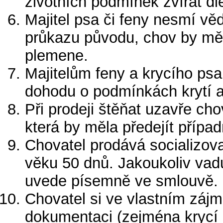
životních podmínek zvířat dl
Majitel psa či feny nesmí v
průkazu původu, chov by mě
plemene.
Majitelům feny a krycího ps
dohodu o podmínkách krytí a
Při prodeji štěňat uzavře cho
která by měla předejít příp
Chovatel prodává socializov
věku 50 dnů. Jakoukoliv vad
uvede písemně ve smlouvě.
Chovatel si ve vlastním záj
dokumentaci (zejména krycí li