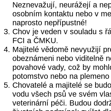
Neznevažují, neurážejí a nepo
osobním kontaktu nebo v medií
naprosto nepřípustné!
Chov je veden v souladu s ř
FCI a ČMKU.
Majitelé vědomě nevyužijí pr
obeznámeni nebo viditelně n
povahové vady, což by mohlo
potomstvo nebo na plemeno 
Chovatelé a majitelé se bud
vodu všech psů ve svém vlas
veterinární péči. Budou dod