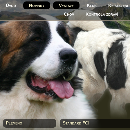
Úvod
Novinky
Výstavy
Klub
Ke stažení
Chov
Kontrola zdraví
Plemeno
Standard FCI